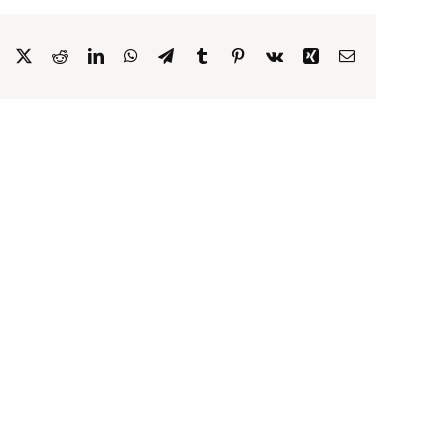
Facebook
X
Reddit
LinkedIn
WhatsApp
Telegram
Tumblr
Pinterest
Vk
Xing
Email