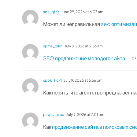
sos_qfKr
June 29, 2026 at 6:07 am
Может ли неправильная
seo оптимизац
spms_oikn
July 8, 2026 at 2:56 am
SEO продвижение молодого сайта
— с 
sppk_kcPi
July 9, 2026 at 6:56 pm
Как понять, что агентство предлагает 
psvps_axpa
July 9, 2026 at 7:01 pm
Как
продвижение сайта в поисковых си