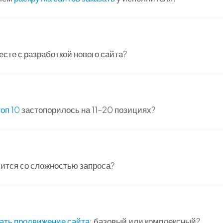
сте с разработкой нового сайта?
оп 10
застопорилось на 11–20 позициях?
ится со сложностью запроса?
зать продвижение сайта
: базовый или комплексный?