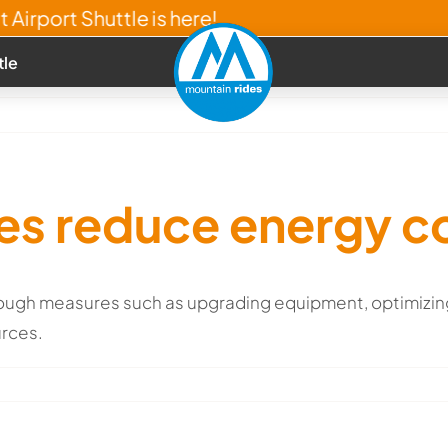
Airport Shuttle is here!
tle
ies reduce energy 
ough measures such as upgrading equipment, optimizin
urces.