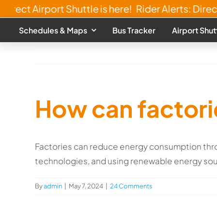
Skip
irect Airport Shuttle is here!
Rider Alerts: Direct 
to
Schedules & Maps
Bus Tracker
Airport Shut
content
How can factor
Factories can reduce energy consumption thr
technologies, and using renewable energy so
By
admin
|
May 7, 2024
|
24 Comments