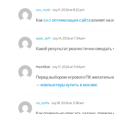
sos_moKr
July 9, 2026 at 8:22 pm
Как
seo оптимизация сайта
влияет на 
sppk_lpPi
July 14, 2026 at 7:34 pm
Какой результат реалистично ожидать 
MarkBEek
July 17, 2026 at 11:54 pm
Перед выбором игрового ПК желательн
—
компьютеры купить в москве
.
rsz_byMa
July 18, 2026 at 3:38 am
Как правильно описать задачу, прежде