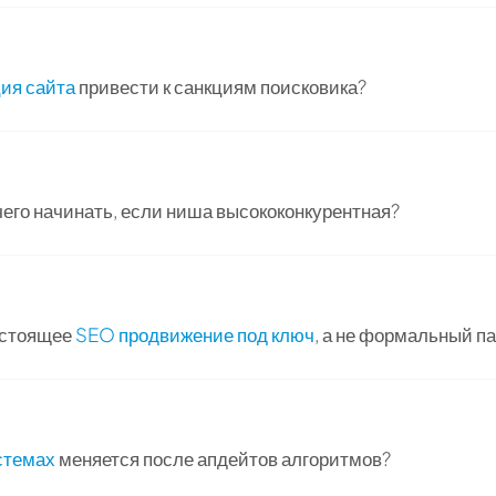
ия сайта
привести к санкциям поисковика?
чего начинать, если ниша высококонкурентная?
настоящее
SEO продвижение под ключ
, а не формальный па
стемах
меняется после апдейтов алгоритмов?