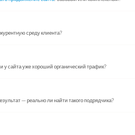
нкурентную среду клиента?
ли у сайта уже хороший органический трафик?
результат — реально ли найти такого подрядчика?