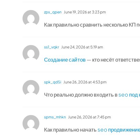
zps_qpen
June 19, 2026 at 3:23 pm
Как правильно сравнить несколько КП п
ss1_vqkr
June 24, 2026 at 5:19 am
Создание сайтов
— кто несёт ответстве
spk_qdSi
June 26, 2026 at 4:53 pm
Что реально должно входить в
seo под
spms_mhkn
June 26, 2026 at 7:45 pm
Как правильно начать
seo продвижение