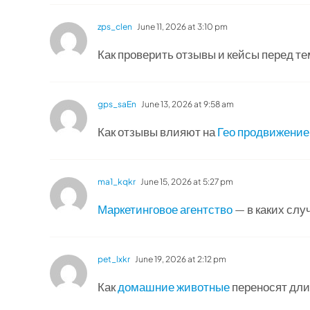
zps_clen
June 11, 2026 at 3:10 pm
Как проверить отзывы и кейсы перед те
gps_saEn
June 13, 2026 at 9:58 am
Как отзывы влияют на
Гео продвижение
ma1_kqkr
June 15, 2026 at 5:27 pm
Маркетинговое агентство
— в каких слу
pet_lxkr
June 19, 2026 at 2:12 pm
Как
домашние животные
переносят дли