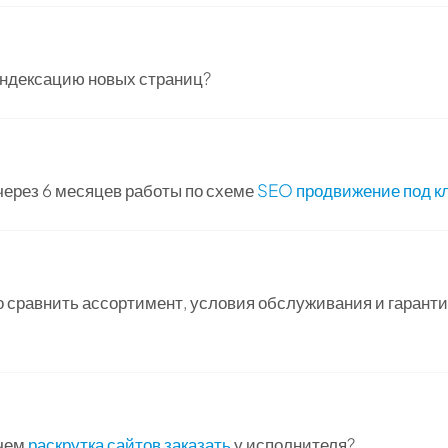
индексацию новых страниц?
через 6 месяцев работы по схеме
SEO продвижение под к
о сравнить ассортимент, условия обслуживания и гарант
 чем
раскрутка сайтов заказать
у исполнителя?