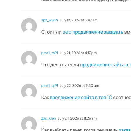
spz_wwPi
July 18, 2026 at 5:49 am
Стоит ли
seo продвижение заказать
вме
psvt1_rsPl
July 21, 2026 at 4:17 pm
Что делать, если
продвижение сайта в т
psvt1_ajPl
July 22, 2026 at 9:50 am
Как
продвижение сайта в топ 10
соотнос
zps_kien
July 24, 2026 at 11:26 am
Как выбрать пакет, когда решаешь
зака